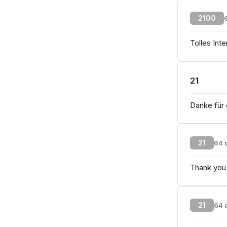
2100
Tolles Int
21
Danke für 
21
64 
Thank you 
21
64 