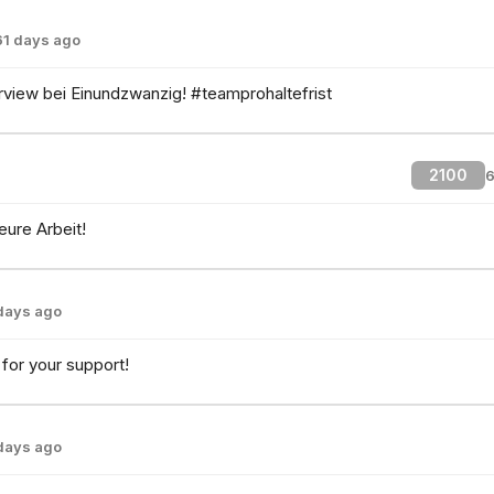
61 days ago
erview bei Einundzwanzig! #teamprohaltefrist
2100
6
eure Arbeit!
days ago
for your support!
days ago