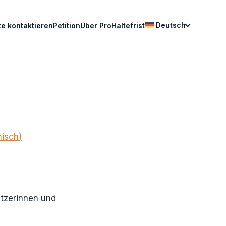
Deutsch
e kontaktieren
Petition
Über ProHaltefrist
nisch
)
ützerinnen und