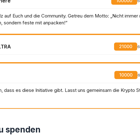
here
100000
6
olz auf Euch und die Community. Getreu dem Motto: „Nicht immer n
, sondern feste mit anpacken!“
LTRA
21000
6
10000
6
, dass es diese Initiative gibt. Lasst uns gemeinsam die Krypto S
Du spenden