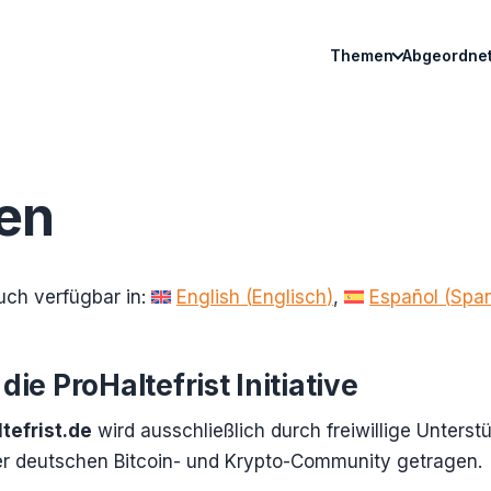
Themen
Abgeordnet
en
auch verfügbar in:
English
(
Englisch
)
Español
(
Spa
die ProHaltefrist Initiative
tefrist.de
wird ausschließlich durch freiwillige Unterst
er deutschen Bitcoin- und Krypto-Community getragen.