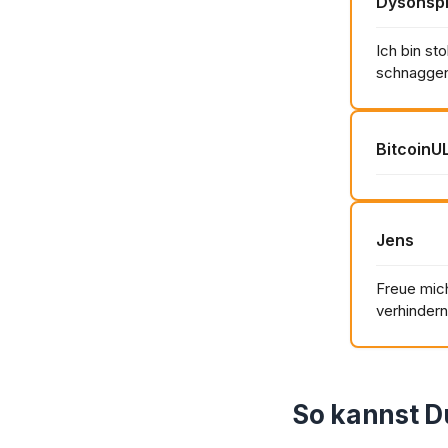
Dysonsp
Ich bin st
schnaggen
BitcoinU
Jens
Freue mich
verhindern
So kannst 